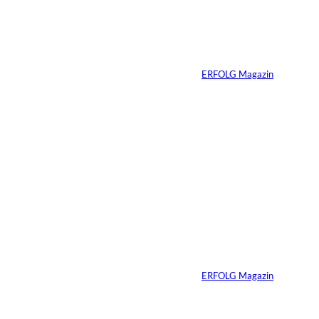
eine Grenze: Erfolg
n:
braucht keine
ständige Sichtbarkeit
Von
ERFOLG Magazin
05.08.2026
5 Min.
IMAGO / Anadolu
©
Agency
Ein Mikrofon, 82
Millionen Dollar
Von
ERFOLG Magazin
04.08.2026