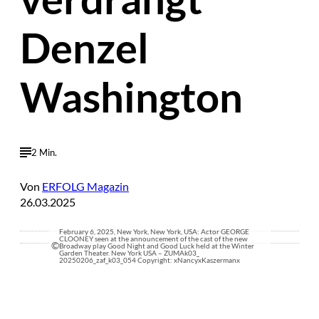
Denzel
Washington
2 Min.
Von
ERFOLG Magazin
26.03.2025
February 6, 2025, New York, New York, USA: Actor GEORGE
CLOONEY seen at the announcement of the cast of the new
©
Broadway play Good Night and Good Luck held at the Winter
Garden Theater. New York USA – ZUMAk03_
20250206_zaf_k03_054 Copyright: xNancyxKaszermanx