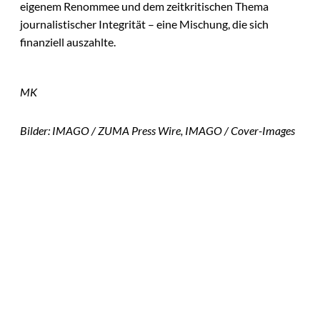
eigenem Renommee und dem zeitkritischen Thema
journalistischer Integrität – eine Mischung, die sich
finanziell auszahlte.
MK
Bilder: IMAGO / ZUMA Press Wire, IMAGO / Cover-Images
Das könnte
Sie auch
IMAGO / Image
©
Press Agency
interessiere
Ariana Grande zieht