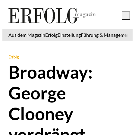
Aus dem Magazin
Erfolg
Einstellung
Führung & Management
K
Erfolg
Broadway:
George
Clooney
verdrängt