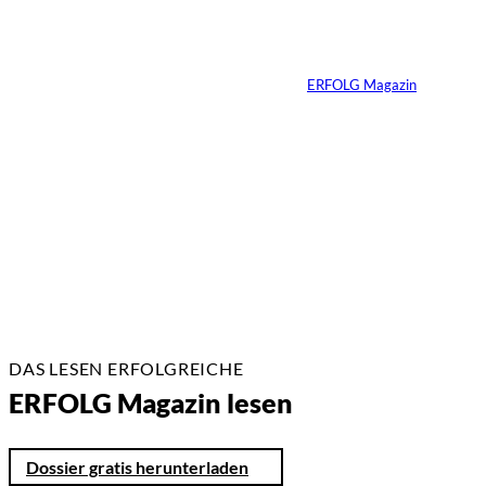
Von der Rennstrecke
ins Business
Von
ERFOLG Magazin
22.07.2026
17 Min.
DAS LESEN ERFOLGREICHE
ERFOLG Magazin lesen
Dossier gratis herunterladen