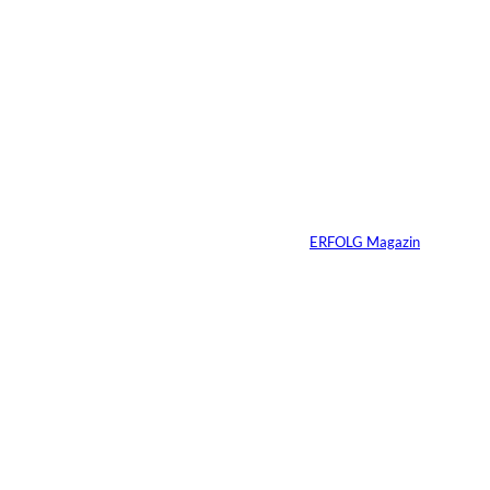
5 Min.
IMAGO / Dirk
©
Jacobs
Vom Dorfacker zur
Weltmarke
Von
ERFOLG Magazin
29.07.2026
6 Min.
©
Marc Conzelmann
Ralf Schumacher: