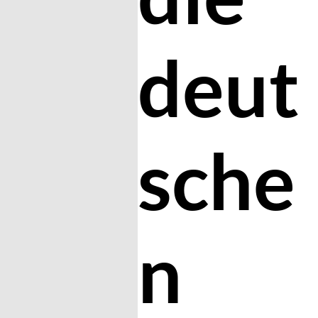
deut
sche
n