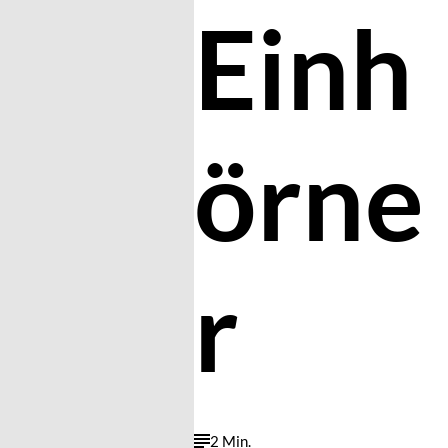
Einh
örne
r
2 Min.