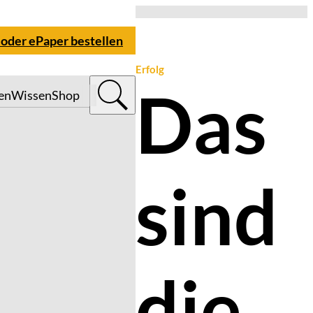
 oder ePaper bestellen
Erfolg
Das
en
Wissen
Shop
sind
die