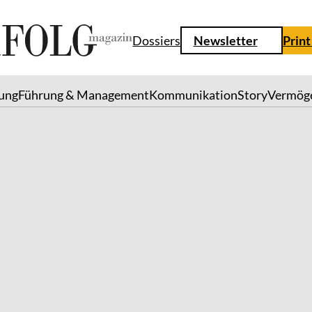
Dossiers
Newsletter
Print
lung
Führung & Management
Kommunikation
Story
Vermög