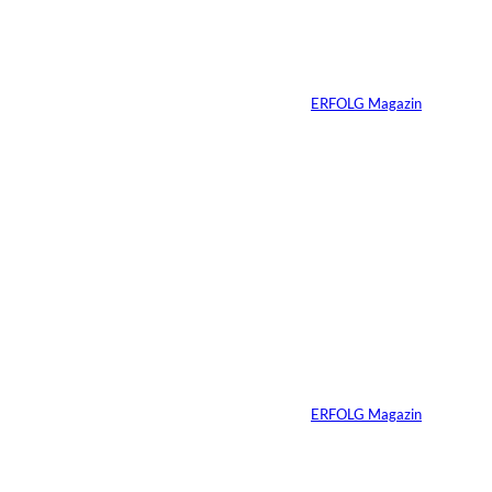
Ein Mikrofon, 82
Millionen Dollar
Von
ERFOLG Magazin
04.08.2026
5 Min.
IMAGO / Dirk
©
Jacobs
Vom Dorfacker zur
Weltmarke
Von
ERFOLG Magazin
29.07.2026