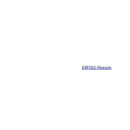
6 Min.
©
Marc Conzelmann
Ralf Schumacher:
Von der Rennstrecke
ins Business
Von
ERFOLG Magazin
22.07.2026
17 Min.