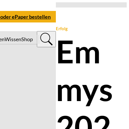
 oder ePaper bestellen
Erfolg
Em
en
Wissen
Shop
mys
202