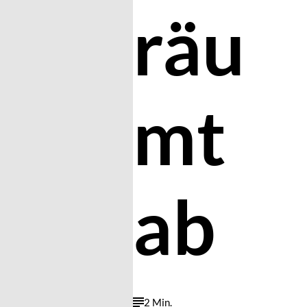
räu
mt
ab
2 Min.