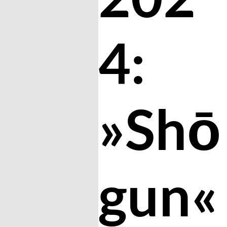
4:
»Shō
gun«