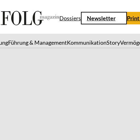
Dossiers
Newsletter
Print
lung
Führung & Management
Kommunikation
Story
Vermög