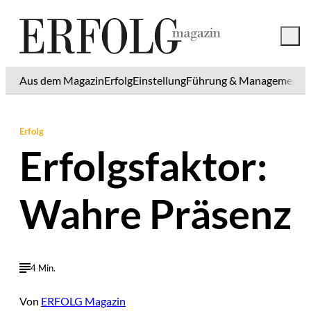
Aus dem Magazin
Erfolg
Einstellung
Führung & Management
K
Erfolg
Erfolgsfaktor:
Wahre Präsenz
4 Min.
Von
ERFOLG Magazin