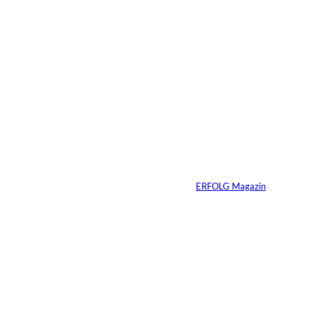
05.08.2026
5 Min.
IMAGO / Anadolu
©
Agency
Ein Mikrofon, 82
Millionen Dollar
Von
ERFOLG Magazin
04.08.2026
5 Min.
IMAGO / Dirk
©
Jacobs