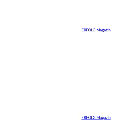
Vom Dorfacker zur
Weltmarke
Von
ERFOLG Magazin
29.07.2026
6 Min.
©
Marc Conzelmann
Ralf Schumacher:
Von der Rennstrecke
ins Business
Von
ERFOLG Magazin