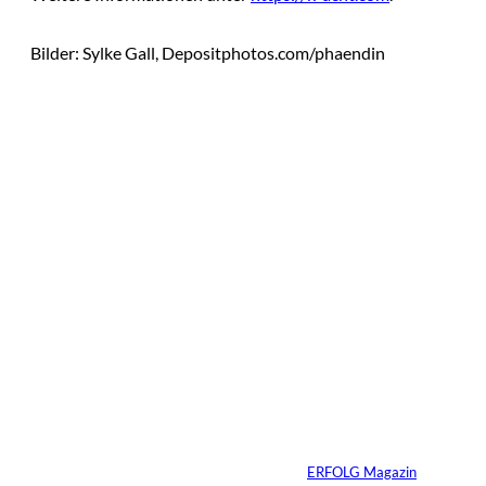
Bilder: Sylke Gall, Depositphotos.com/phaendin
Das könnte
Sie auch
IMAGO / Image
©
Press Agency
interessiere
Ariana Grande zieht
eine Grenze: Erfolg
n:
braucht keine
ständige Sichtbarkeit
Von
ERFOLG Magazin