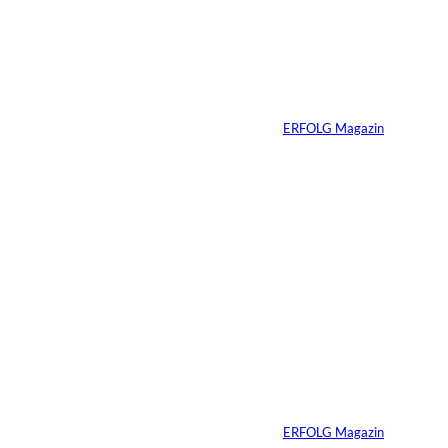
©
Jacobs
Vom Dorfacker zur
Weltmarke
Von
ERFOLG Magazin
29.07.2026
6 Min.
©
Marc Conzelmann
Ralf Schumacher:
Von der Rennstrecke
ins Business
Von
ERFOLG Magazin