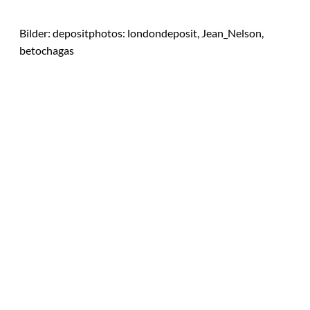
Bilder: depositphotos: londondeposit, Jean_Nelson,
betochagas
Das könnte
Sie auch
IMAGO / Image
©
Press Agency
interessiere
Ariana Grande zieht
eine Grenze: Erfolg
n:
braucht keine
ständige Sichtbarkeit