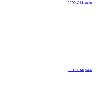
Von
ERFOLG Magazin
05.08.2026
5 Min.
IMAGO / Anadolu
©
Agency
Ein Mikrofon, 82
Millionen Dollar
Von
ERFOLG Magazin
04.08.2026
5 Min.
IMAGO / Dirk