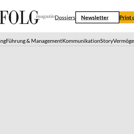
Dossiers
Newsletter
Print 
ung
Führung & Management
Kommunikation
Story
Vermöge