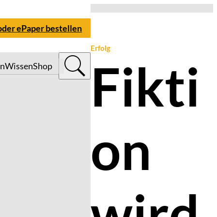
oder ePaper bestellen
Erfolg
Fikti
n
Wissen
Shop
on
wird