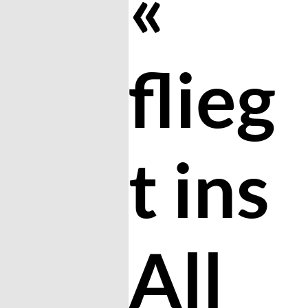
«
flieg
t ins
All