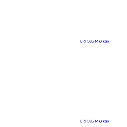
IMAGO / Anadolu
©
Agency
Ein Mikrofon, 82
Millionen Dollar
Von
ERFOLG Magazin
04.08.2026
5 Min.
IMAGO / Dirk
©
Jacobs
Vom Dorfacker zur
Weltmarke
Von
ERFOLG Magazin