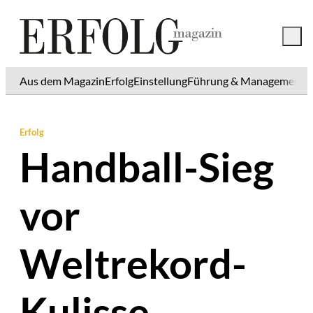
Aus dem Magazin
Erfolg
Einstellung
Führung & Management
K
Erfolg
Handball-Sieg
vor
Weltrekord-
Kulisse