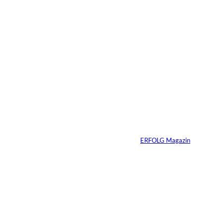
29.07.2026
6 Min.
©
Marc Conzelmann
Ralf Schumacher:
Von der Rennstrecke
ins Business
Von
ERFOLG Magazin
22.07.2026
17 Min.