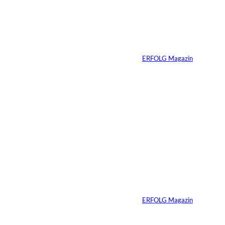
Ariana Grande zieht
eine Grenze: Erfolg
n:
braucht keine
ständige Sichtbarkeit
Von
ERFOLG Magazin
05.08.2026
5 Min.
IMAGO / Anadolu
©
Agency
Ein Mikrofon, 82
Millionen Dollar
Von
ERFOLG Magazin
04.08.2026