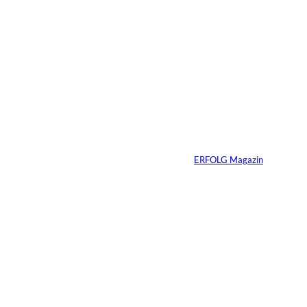
5 Min.
IMAGO / Dirk
©
Jacobs
Vom Dorfacker zur
Weltmarke
Von
ERFOLG Magazin
29.07.2026
6 Min.
©
Marc Conzelmann