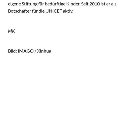
eigene Stiftung für bedürftige Kinder. Seit 2010 ist er als
Botschafter für die UNICEF aktiv.
MK
Bild: IMAGO / Xinhua
Das könnte
Sie auch
IMAGO / Image
©
Press Agency
interessiere