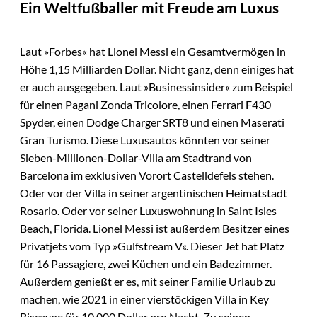
Ein Weltfußballer mit Freude am Luxus
Laut »Forbes« hat Lionel Messi ein Gesamtvermögen in
Höhe 1,15 Milliarden Dollar. Nicht ganz, denn einiges hat
er auch ausgegeben. Laut »Businessinsider« zum Beispiel
für einen Pagani Zonda Tricolore, einen Ferrari F430
Spyder, einen Dodge Charger SRT8 und einen Maserati
Gran Turismo. Diese Luxusautos könnten vor seiner
Sieben-Millionen-Dollar-Villa am Stadtrand von
Barcelona im exklusiven Vorort Castelldefels stehen.
Oder vor der Villa in seiner argentinischen Heimatstadt
Rosario. Oder vor seiner Luxuswohnung in Saint Isles
Beach, Florida. Lionel Messi ist außerdem Besitzer eines
Privatjets vom Typ »Gulfstream V«. Dieser Jet hat Platz
für 16 Passagiere, zwei Küchen und ein Badezimmer.
Außerdem genießt er es, mit seiner Familie Urlaub zu
machen, wie 2021 in einer vierstöckigen Villa in Key
Biscayne für 10.000 Dollar pro Nacht. Zu seinen