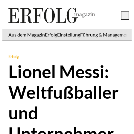
Aus dem Magazin
Erfolg
Einstellung
Führung & Management
K
Erfolg
Lionel Messi:
Weltfußballer
und
Unternehmer