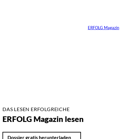
Ralf Schumacher:
Von der Rennstrecke
ins Business
Von
ERFOLG Magazin
22.07.2026
17 Min.
DAS LESEN ERFOLGREICHE
ERFOLG Magazin lesen
Dossier gratis herunterladen