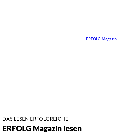
Ralf Schumacher:
Von der Rennstrecke
ins Business
Von
ERFOLG Magazin
22.07.2026
17 Min.
DAS LESEN ERFOLGREICHE
ERFOLG Magazin lesen