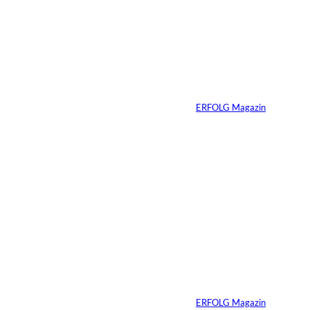
interessiere
Ariana Grande zieht
eine Grenze: Erfolg
n:
braucht keine
ständige Sichtbarkeit
Von
ERFOLG Magazin
05.08.2026
5 Min.
IMAGO / Anadolu
©
Agency
Ein Mikrofon, 82
Millionen Dollar
Von
ERFOLG Magazin