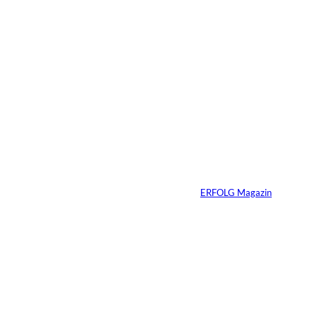
04.08.2026
5 Min.
IMAGO / Dirk
©
Jacobs
Vom Dorfacker zur
Weltmarke
Von
ERFOLG Magazin
29.07.2026
6 Min.
©
Marc Conzelmann