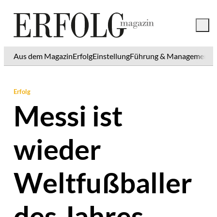
Aus dem Magazin
Erfolg
Einstellung
Führung & Management
K
Erfolg
Messi ist
wieder
Weltfußballer
des Jahres