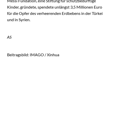
Messi Fundation, eine Stiftung für schutzbedürftige
Kinder, gründete, spendete unlängst 3,5 Millionen Euro
für die Opfer des verheerenden Erdbebens in der Türkei
und in Syrien.
AS
Beitragsbild: IMAGO / Xinhua
Das könnte
Sie auch
IMAGO / Image
©
Press Agency