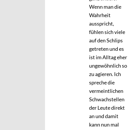
Wenn man die
Wahrheit
ausspricht,
fühlen sich viele
auf den Schlips
getreten und es
ist im Alltag eher
ungewöhnlich so
zu agieren. Ich
spreche die
vermeintlichen
Schwachstellen
der Leute direkt
an und damit
kann nun mal