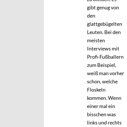
gibt genug von
den
glattgebügelten
Leuten. Bei den
meisten
Interviews mit
Profi-Fußballern
zum Beispiel,
weiß man vorher
schon, welche
Floskeln
kommen. Wenn
einer mal ein
bisschen was
links und rechts