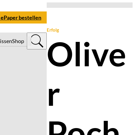
 ePaper bestellen
Erfolg
Olive
issen
Shop
r
Poch