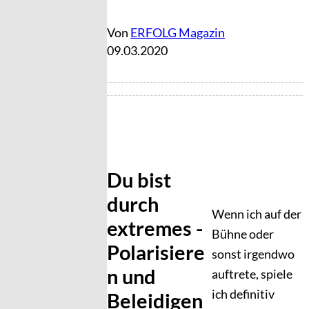
Von
ERFOLG Magazin
09.03.2020
Du bist
durch
Wenn ich auf der
extremes ­
Bühne oder
Polarisiere
sonst irgendwo
n und
auftrete, spiele
ich definitiv
Beleidigen