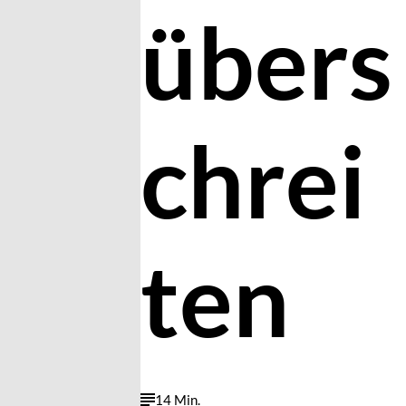
übers
chrei
ten
14 Min.