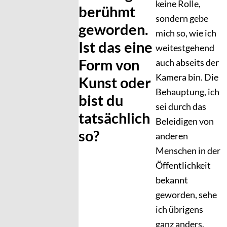
keine Rolle,
berühmt
sondern gebe
geworden.
mich so, wie ich
Ist das eine
weitestgehend
Form von
auch abseits der
Kamera bin. Die
Kunst oder
Behauptung, ich
bist du
sei durch das
tatsächlich
Beleidigen von
so?
anderen
Menschen in der
Öffentlichkeit
bekannt
geworden, sehe
ich übrigens
ganz anders.