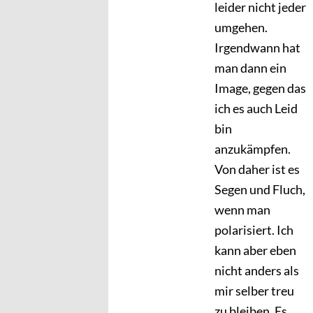
leider nicht jeder
umgehen.
Irgendwann hat
man dann ein
Image, gegen das
ich es auch Leid
bin
anzukämpfen.
Von daher ist es
Segen und Fluch,
wenn man
polarisiert. Ich
kann aber eben
nicht anders als
mir selber treu
zu bleiben. Es