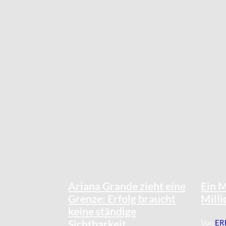
©
IMAGO / Image Press Agency
Ariana Grande zieht eine
Ein M
Grenze: Erfolg braucht
Milli
keine ständige
Sichtbarkeit
Von
ER