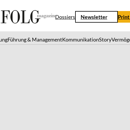
Dossiers
Newsletter
Print
lung
Führung & Management
Kommunikation
Story
Vermög