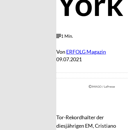
York
1 Min.
Von
ERFOLG Magazin
09.07.2021
©
IMAGO / LaPresse
Tor-Rekordhalter der
diesjährigen EM, Cristiano