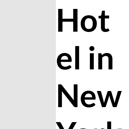
Hot
el in
New