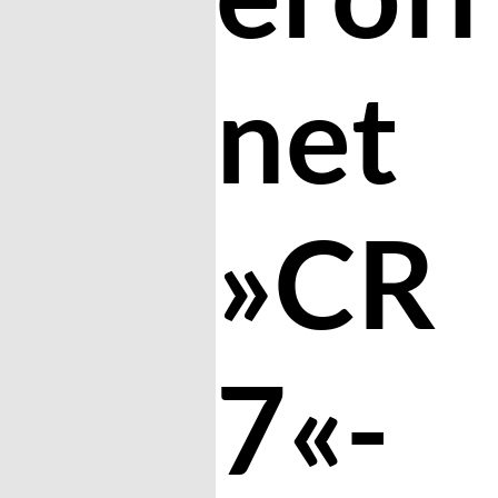
net
»CR
7«-