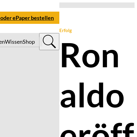
 oder ePaper bestellen
Erfolg
Ron
en
Wissen
Shop
aldo
eröff