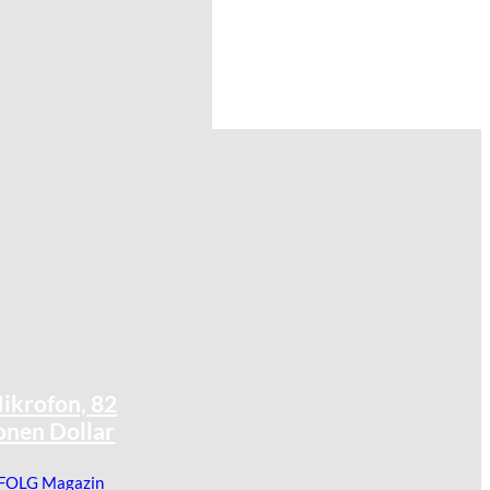
©
IMAGO / Anadolu Agency
ikrofon, 82
onen Dollar
FOLG Magazin