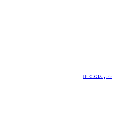
04.08.2026
5 Min.
IMAGO / Dirk
©
Jacobs
Vom Dorfacker zur
Weltmarke
Von
ERFOLG Magazin
29.07.2026
6 Min.
©
Marc Conzelmann