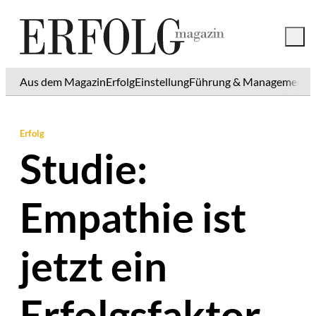
Aus dem Magazin
Erfolg
Einstellung
Führung & Management
K
Erfolg
Studie:
Empathie ist
jetzt ein
Erfolgsfaktor