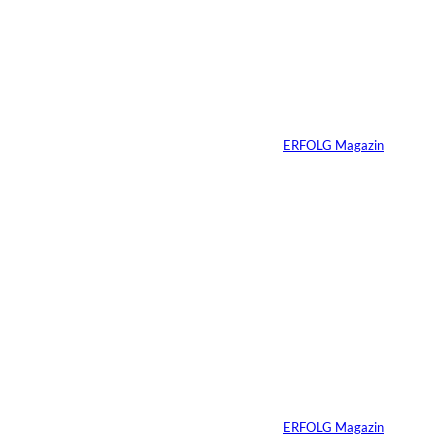
interessiere
Ariana Grande zieht
eine Grenze: Erfolg
n:
braucht keine
ständige Sichtbarkeit
Von
ERFOLG Magazin
05.08.2026
5 Min.
IMAGO / Anadolu
©
Agency
Ein Mikrofon, 82
Millionen Dollar
Von
ERFOLG Magazin