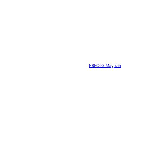
6 Min.
©
Marc Conzelmann
Ralf Schumacher:
Von der Rennstrecke
ins Business
Von
ERFOLG Magazin
22.07.2026
17 Min.