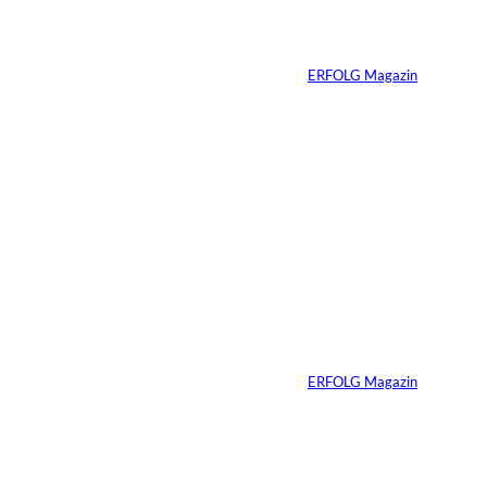
Ein Mikrofon, 82
Millionen Dollar
Von
ERFOLG Magazin
04.08.2026
5 Min.
IMAGO / Dirk
©
Jacobs
Vom Dorfacker zur
Weltmarke
Von
ERFOLG Magazin
29.07.2026