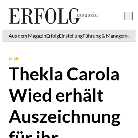
Aus dem Magazin
Erfolg
Einstellung
Führung & Management
K
Erfolg
Thekla Carola
Wied erhält
Auszeichnung
für ihr