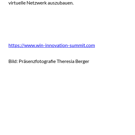
virtuelle Netzwerk auszubauen.
https://www.win-innovation-summit.com
Bild: Präsenzfotografie Theresia Berger
Das könnte
Sie auch
IMAGO / Image
©
Press Agency