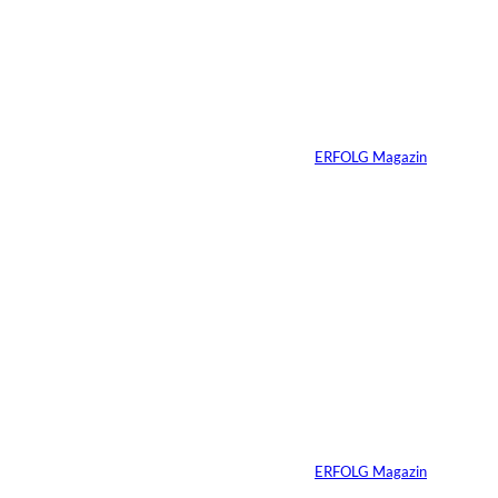
interessiere
Ariana Grande zieht
eine Grenze: Erfolg
n:
braucht keine
ständige Sichtbarkeit
Von
ERFOLG Magazin
05.08.2026
5 Min.
IMAGO / Anadolu
©
Agency
Ein Mikrofon, 82
Millionen Dollar
Von
ERFOLG Magazin