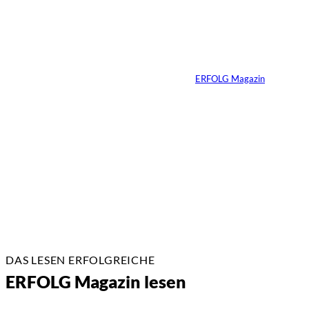
Ralf Schumacher:
Von der Rennstrecke
ins Business
Von
ERFOLG Magazin
22.07.2026
17 Min.
DAS LESEN ERFOLGREICHE
ERFOLG Magazin lesen