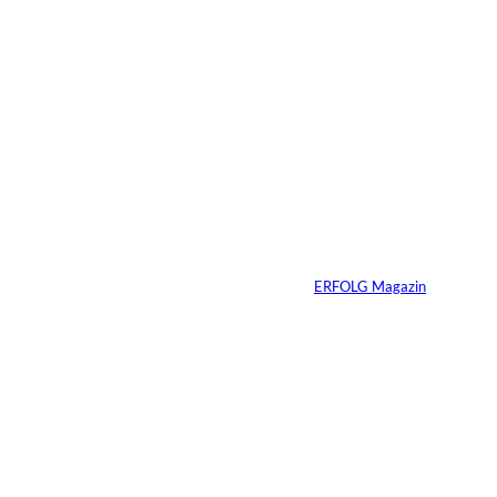
04.08.2026
5 Min.
IMAGO / Dirk
©
Jacobs
Vom Dorfacker zur
Weltmarke
Von
ERFOLG Magazin
29.07.2026
6 Min.
©
Marc Conzelmann