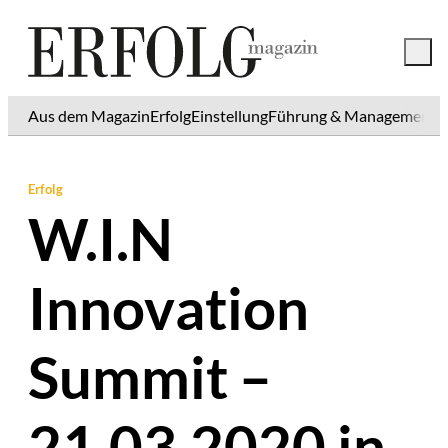
Aus dem Magazin
Erfolg
Einstellung
Führung & Management
K
Erfolg
W.I.N
Innovation
Summit –
21.03.2020 in