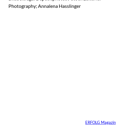
Photography; Annalena Hasslinger
Das könnte
Sie auch
IMAGO / Image
©
Press Agency
interessiere
Ariana Grande zieht
eine Grenze: Erfolg
n:
braucht keine
ständige Sichtbarkeit
Von
ERFOLG Magazin