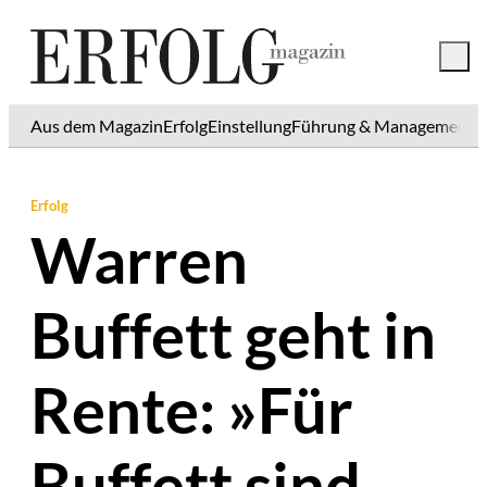
Aus dem Magazin
Erfolg
Einstellung
Führung & Management
K
Erfolg
Warren
Buffett geht in
Rente: »Für
Buffett sind