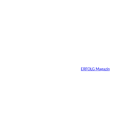
05.08.2026
5 Min.
IMAGO / Anadolu
©
Agency
Ein Mikrofon, 82
Millionen Dollar
Von
ERFOLG Magazin
04.08.2026
5 Min.
IMAGO / Dirk
©
Jacobs