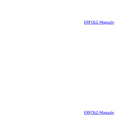
Vom Dorfacker zur
Weltmarke
Von
ERFOLG Magazin
29.07.2026
6 Min.
©
Marc Conzelmann
Ralf Schumacher:
Von der Rennstrecke
ins Business
Von
ERFOLG Magazin
22.07.2026