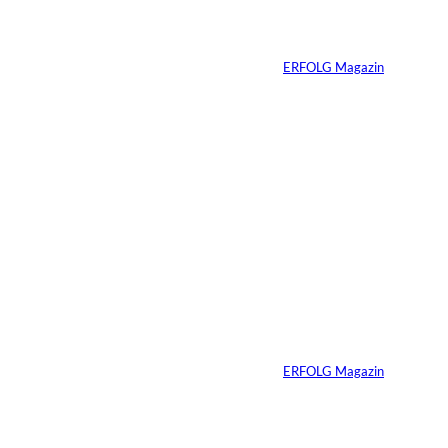
Vom Dorfacker zur
Weltmarke
Von
ERFOLG Magazin
29.07.2026
6 Min.
©
Marc Conzelmann
Ralf Schumacher:
Von der Rennstrecke
ins Business
Von
ERFOLG Magazin
22.07.2026