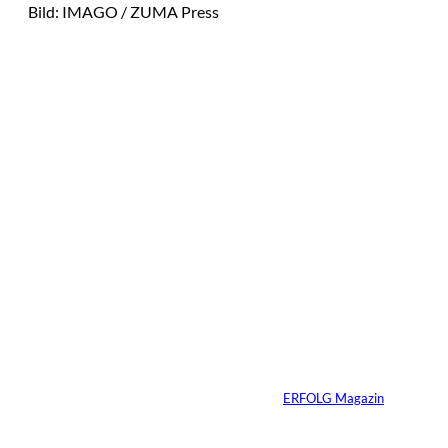
Bild: IMAGO / ZUMA Press
Das könnte
Sie auch
IMAGO / Image
©
Press Agency
interessiere
Ariana Grande zieht
eine Grenze: Erfolg
n:
braucht keine
ständige Sichtbarkeit
Von
ERFOLG Magazin
05.08.2026