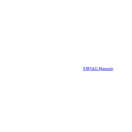
5 Min.
IMAGO / Anadolu
©
Agency
Ein Mikrofon, 82
Millionen Dollar
Von
ERFOLG Magazin
04.08.2026
5 Min.
IMAGO / Dirk
©
Jacobs