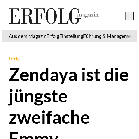
Aus dem Magazin
Erfolg
Einstellung
Führung & Management
K
Erfolg
Zendaya ist die
jüngste
zweifache
Emmy-