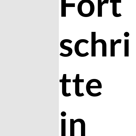
Fort
schri
tte
in