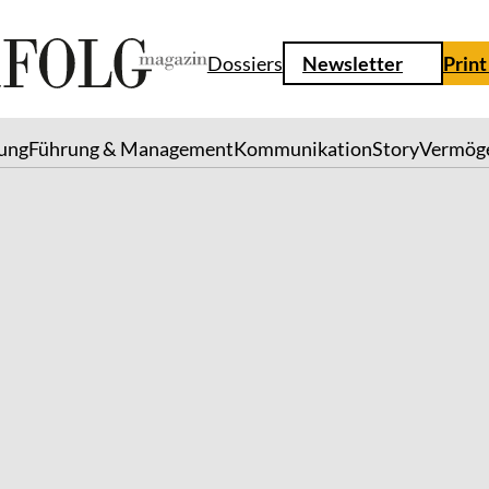
Dossiers
Newsletter
Print
lung
Führung & Management
Kommunikation
Story
Vermög