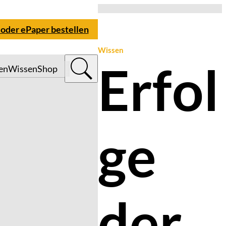
 oder ePaper bestellen
Wissen
Erfol
en
Wissen
Shop
ge
der