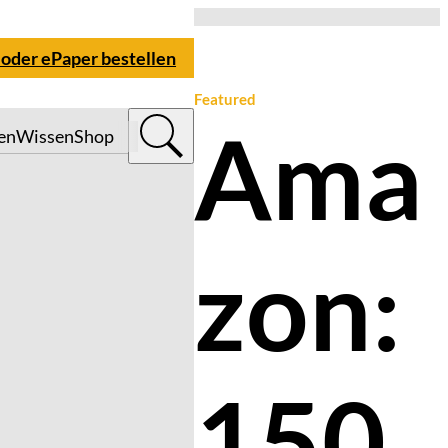
 oder ePaper bestellen
Featured
Ama
en
Wissen
Shop
zon:
150.