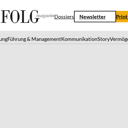
Dossiers
Newsletter
Print
lung
Führung & Management
Kommunikation
Story
Vermög