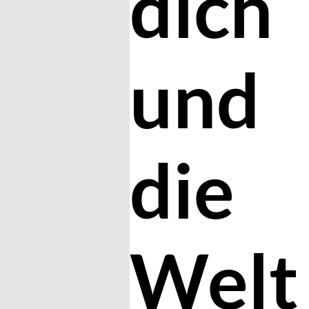
dich
und
die
Welt