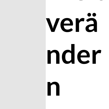
verä
nder
n