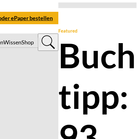
 oder ePaper bestellen
Featured
Buch
en
Wissen
Shop
tipp:
93