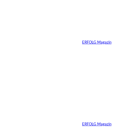
und Pixel
Vanessa Brandl:
Frischer Wind
schlägt große Wellen
Von
ERFOLG Magazin
29.06.2021
3 Min.
©
Bild: Oliver Reetz
Mindset in
Krisenzeiten
Von
ERFOLG Magazin