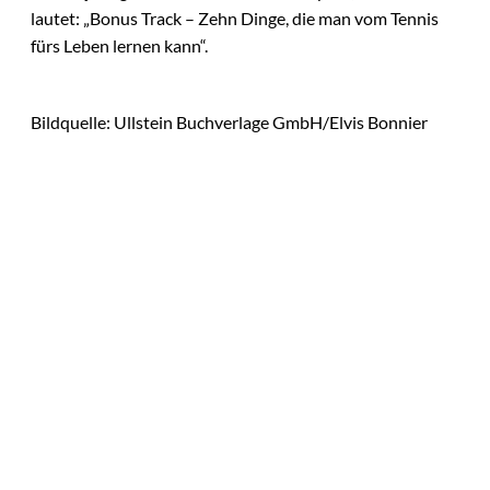
lautet: „Bonus Track – Zehn Dinge, die man vom Tennis
fürs Leben lernen kann“.
Bildquelle: Ullstein Buchverlage GmbH/Elvis Bonnier
Das könnte
Bild:
©
Sie auch
depositphotos /
ChinaImages
interessiere
Julien Backhaus:
Brechen Sie Regeln
n: