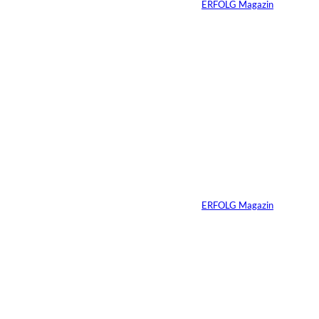
Von
ERFOLG Magazin
07.07.2021
2 Min.
Bild: Michael
©
Goldenbaum
Bianca Schindler:
Schluss mit Stress
Von
ERFOLG Magazin
05.07.2021
2 Min.
Bild: Martin
©
Schäuble – Blitz