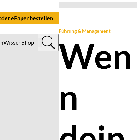
 oder ePaper bestellen
Führung & Management
Wen
en
Wissen
Shop
n
dein