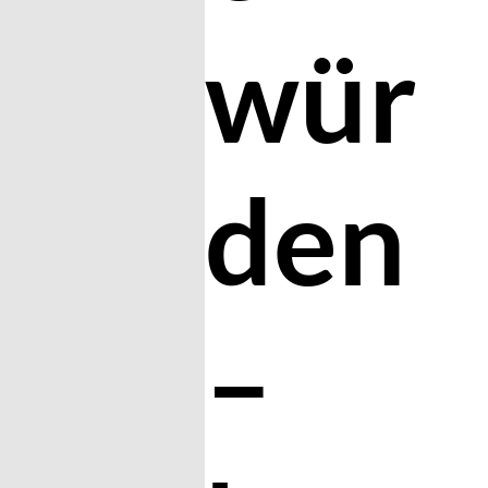
wür
den
–