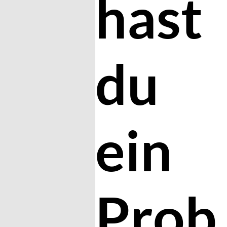
hast
du
ein
Prob