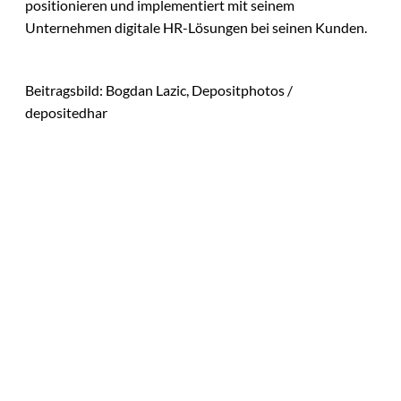
positionieren und implementiert mit seinem
Unternehmen digitale HR-Lösungen bei seinen Kunden.
Beitragsbild: Bogdan Lazic, Depositphotos /
depositedhar
Das könnte
Sie auch
Agentic Operating
©
Systems GmbH
interessiere
Patrick Schillgalies
übernimmt bei
n: