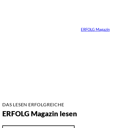
Vom Experiment zum
Wettbewerbsvorteil
Von
ERFOLG Magazin
14.05.2026
3 Min.
DAS LESEN ERFOLGREICHE
ERFOLG Magazin lesen