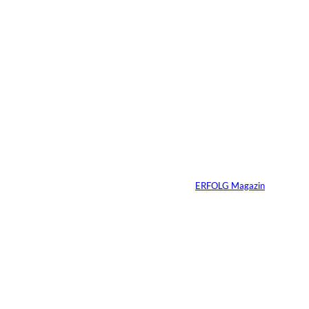
5 Min.
Wenn deine
Mitarbeiter dein
Produkt nicht kaufen
würden – hast du ein
Problem
Von
ERFOLG Magazin
20.05.2026
4 Min.