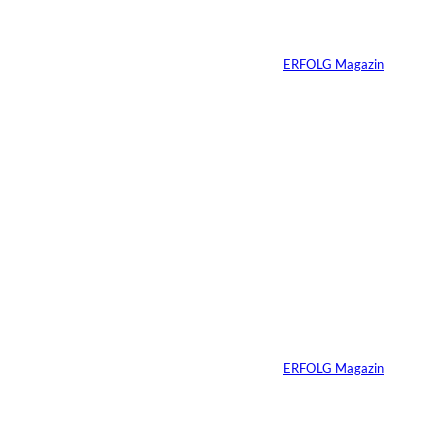
Agentic Operating
Systems
Von
ERFOLG Magazin
13.07.2026
5 Min.
Weshalb Emotionen
im Business
dazugehören
Von
ERFOLG Magazin
27.05.2026