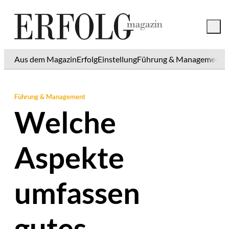
Aus dem Magazin
Erfolg
Einstellung
Führung & Management
K
Führung & Management
Welche
Aspekte
umfassen
gutes