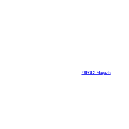
5 Min.
Wenn deine
Mitarbeiter dein
Produkt nicht kaufen
würden – hast du ein
Problem
Von
ERFOLG Magazin
20.05.2026
4 Min.