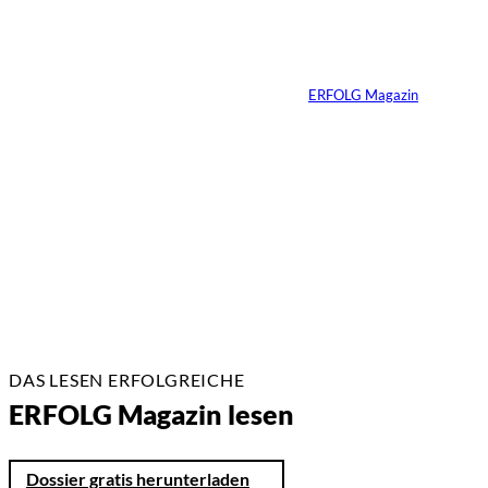
Vom Experiment zum
Wettbewerbsvorteil
Von
ERFOLG Magazin
14.05.2026
3 Min.
DAS LESEN ERFOLGREICHE
ERFOLG Magazin lesen
Dossier gratis herunterladen