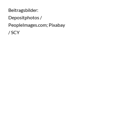
Beitragsbilder:
Depositphotos /
PeopleImages.com; Pixabay
/ SCY
Das könnte
Sie auch
Agentic Operating
©
Systems GmbH
interessiere
Patrick Schillgalies
übernimmt bei
n:
Agentic Operating