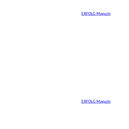
Systems
Von
ERFOLG Magazin
13.07.2026
5 Min.
Weshalb Emotionen
im Business
dazugehören
Von
ERFOLG Magazin
27.05.2026