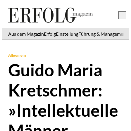
Aus dem Magazin
Erfolg
Einstellung
Führung & Management
K
Allgemein
Guido Maria
Kretschmer:
»Intellektuelle
Männer