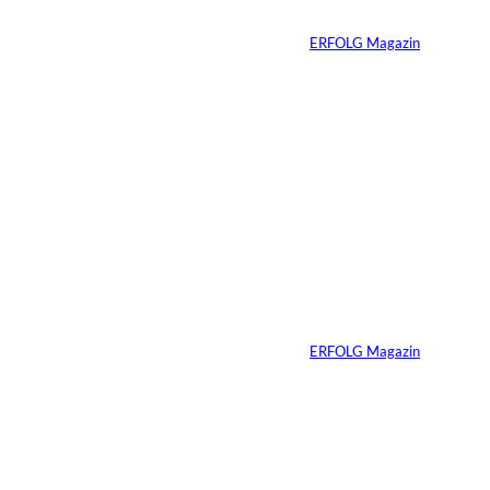
Von
ERFOLG Magazin
21.03.2026
7 Min.
Wenn KI entscheidet,
wer sichtbar bleibt
Von
ERFOLG Magazin
27.02.2026
2 Min.