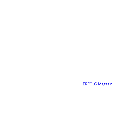
Streaming-
Wettbewerb in
Deutschland
verschärft sich
deutlich –
Mittelgroße Anbieter
holen auf, Markt
fragmentiert sich
Von
ERFOLG Magazin
23.02.2026
2 Min.