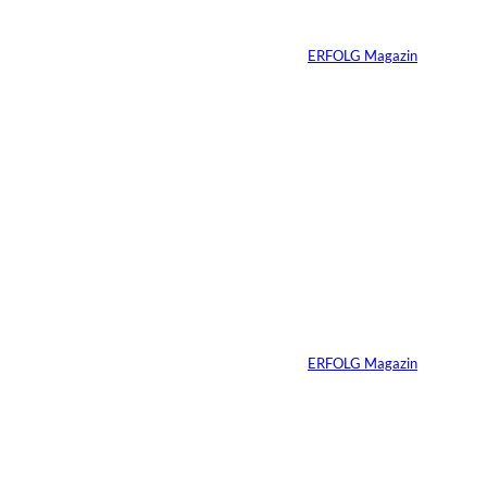
End-Rolle
Von
ERFOLG Magazin
01.08.2026
11 Min.
IMAGO_ZUMA
©
Press Wire
Travis Kelce: Mehr
als nur Mr. Swift
Von
ERFOLG Magazin
27.07.2026
5 Min.