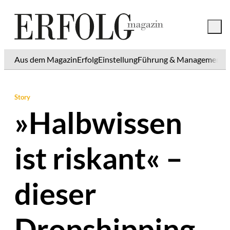
Aus dem Magazin
Erfolg
Einstellung
Führung & Management
K
Story
»Halbwissen
ist riskant« –
dieser
Dropshipping-