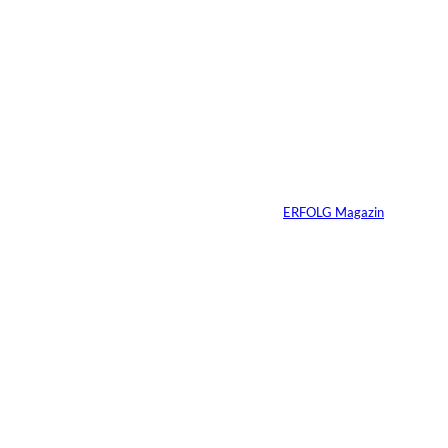
©
Inka Englisch
Carmen Mayer:
»Geld zu verstehen,
hat mein Leben
verändert«
Von
ERFOLG Magazin
24.07.2026
7 Min.