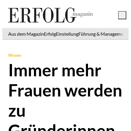
Aus dem Magazin
Erfolg
Einstellung
Führung & Management
K
Wissen
Immer mehr
Frauen werden
zu
Gründerinnen