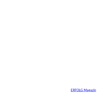
Das könnte
Sie auch
©
Tobias Epple
interessiere
Vom
Immobilienwunsch
n:
zum tragfähigen
Finanzierungsplan
Von
ERFOLG Magazin
30.07.2026