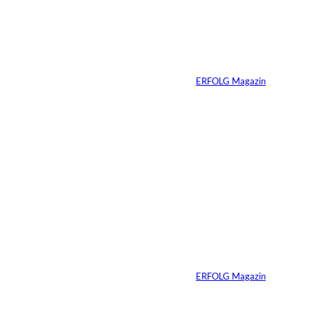
schon verkaufsbereit
sein muss – auch
wenn Sie niemals
verkaufen wollen
Von
ERFOLG Magazin
06.07.2026
7 Min.
Yacht-Betrug auf
TikTok
Von
ERFOLG Magazin
26.05.2026