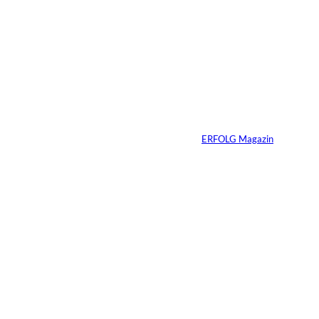
6 Min.
Andreas Steindl;
©
IMAGO / Sven
Simon
Vom Kind zum
Konsumenten
Von
ERFOLG Magazin
09.07.2026
6 Min.
Warum Ihr
Unternehmen heute