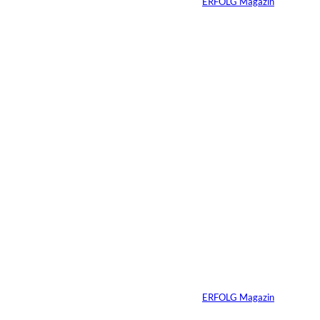
Von
ERFOLG Magazin
27.02.2026
2 Min.
Streaming-
Wettbewerb in
Deutschland
verschärft sich
deutlich –
Mittelgroße Anbieter
holen auf, Markt
fragmentiert sich
Von
ERFOLG Magazin