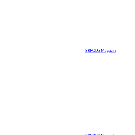
Sabrina Carpenter –
Wie man eine Marke
perfektioniert
Von
ERFOLG Magazin
21.03.2026
7 Min.
Wenn KI entscheidet,
wer sichtbar bleibt