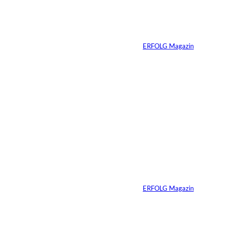
Immobilienwunsch
n:
zum tragfähigen
Finanzierungsplan
Von
ERFOLG Magazin
30.07.2026
6 Min.
Andreas Steindl;
©
IMAGO / Sven
Simon
Vom Kind zum
Konsumenten
Von
ERFOLG Magazin
09.07.2026