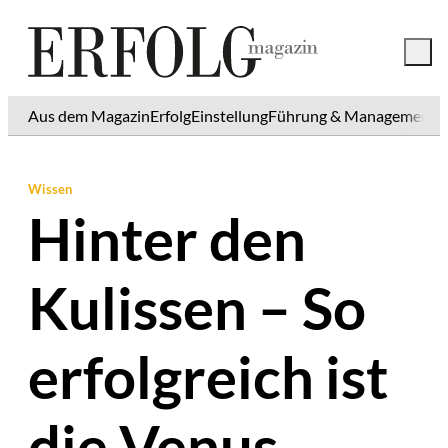
Aus dem Magazin
Erfolg
Einstellung
Führung & Management
K
Wissen
Hinter den
Kulissen – So
erfolgreich ist
die Venus