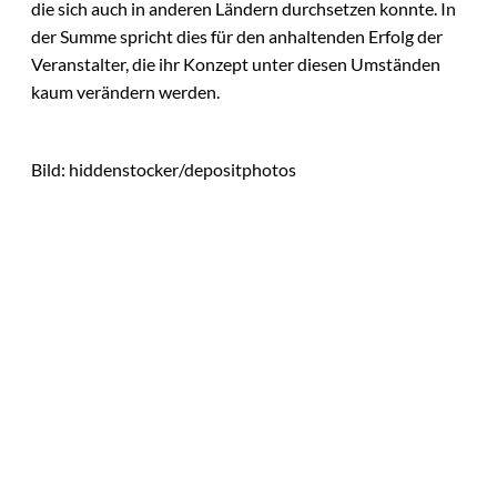
die sich auch in anderen Ländern durchsetzen konnte. In
der Summe spricht dies für den anhaltenden Erfolg der
Veranstalter, die ihr Konzept unter diesen Umständen
kaum verändern werden.
Bild: hiddenstocker/depositphotos
Das könnte
Sie auch
©
Tobias Epple
interessiere
Vom