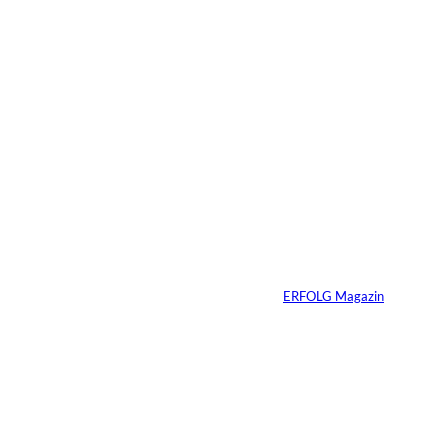
6 Min.
Warum Ihr
Unternehmen heute
schon verkaufsbereit
sein muss – auch
wenn Sie niemals
verkaufen wollen
Von
ERFOLG Magazin
06.07.2026
7 Min.