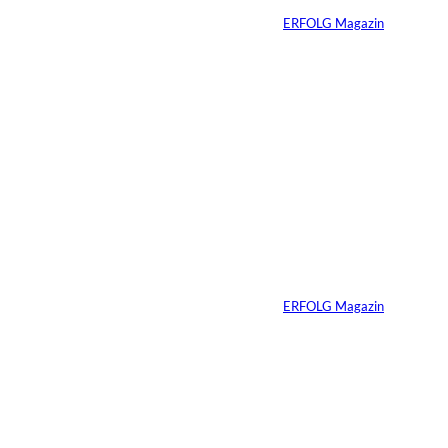
Von
ERFOLG Magazin
01.08.2026
11 Min.
IMAGO_ZUMA
©
Press Wire
Travis Kelce: Mehr
als nur Mr. Swift
Von
ERFOLG Magazin
27.07.2026
5 Min.