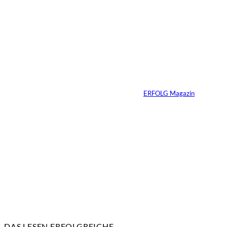
©
Inka Englisch
Carmen Mayer:
»Geld zu verstehen,
hat mein Leben
verändert«
Von
ERFOLG Magazin
24.07.2026
7 Min.
DAS LESEN ERFOLGREICHE