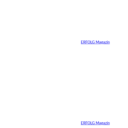
IMAGO / Anadolu
©
Agency
Ein Mikrofon, 82
Millionen Dollar
Von
ERFOLG Magazin
04.08.2026
5 Min.
IMAGO / Dirk
©
Jacobs
Vom Dorfacker zur
Weltmarke
Von
ERFOLG Magazin