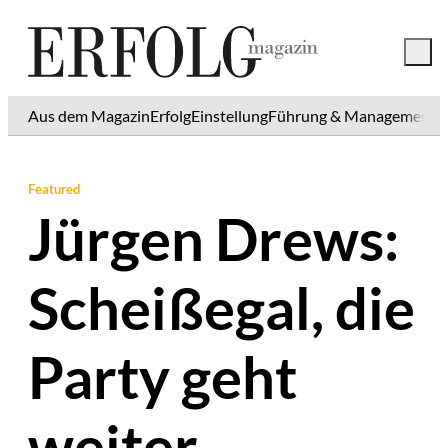
Aus dem Magazin
Erfolg
Einstellung
Führung & Management
K
Featured
Jürgen Drews:
Scheißegal, die
Party geht
weiter