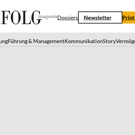
Dossiers
Newsletter
Print
lung
Führung & Management
Kommunikation
Story
Vermög