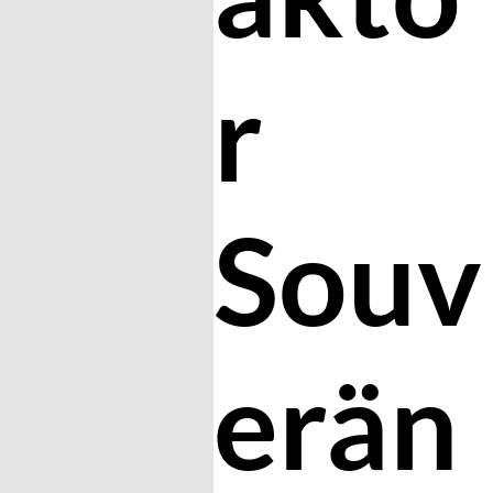
r
Souv
erän