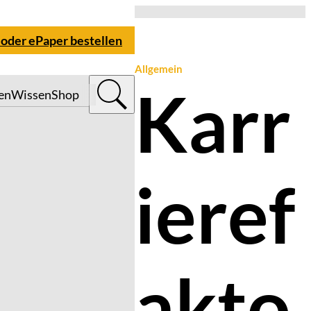
 oder ePaper bestellen
Allgemein
Karr
en
Wissen
Shop
ieref
akto