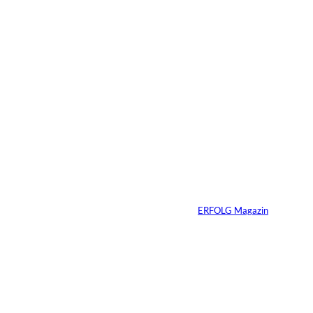
6 Min.
©
Madlen Haß
Die gefährlichste
Gewohnheit
erfolgreicher
Menschen ist ihre
Erfahrung
Von
ERFOLG Magazin
04.08.2026
3 Min.