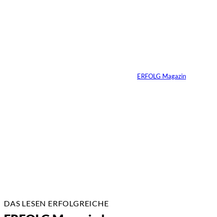
Ursula Schmitz /
©
Helene Christiani
Wie Kunst die
Immobilienvermarkt
ung verändert
Von
ERFOLG Magazin
23.07.2026
4 Min.
DAS LESEN ERFOLGREICHE