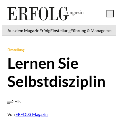
Aus dem Magazin
Erfolg
Einstellung
Führung & Management
K
Einstellung
Lernen Sie
Selbstdisziplin
2 Min.
Von
ERFOLG Magazin