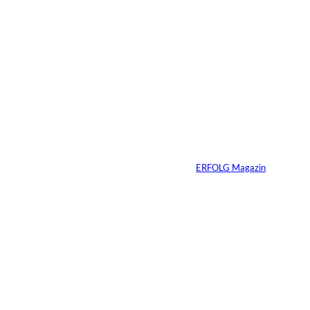
©
Madlen Haß
Die gefährlichste
Gewohnheit
erfolgreicher
Menschen ist ihre
Erfahrung
Von
ERFOLG Magazin
04.08.2026
3 Min.
Ursula Schmitz /
©
Helene Christiani