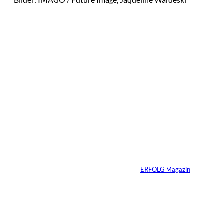
Das könnte
Sie auch
©
Productiontotal.com
interessiere
Mit Disziplin zum
Erfolg
n:
Von
ERFOLG Magazin
05.08.2026
6 Min.