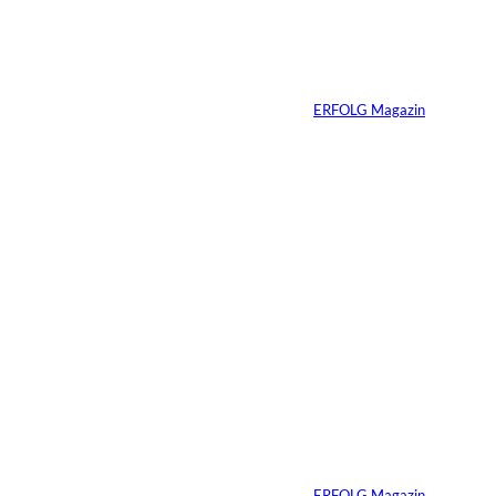
Wie Kunst die
Immobilienvermarkt
ung verändert
Von
ERFOLG Magazin
23.07.2026
4 Min.
Depositphotos/Connect
©
Images
Erfolg hat Zukunft:
Warum Prävention
zum neuen
Unternehmer-
Mindset wird
Von
ERFOLG Magazin