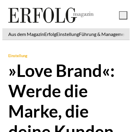
Aus dem Magazin
Erfolg
Einstellung
Führung & Management
K
Einstellung
»Love Brand«:
Werde die
Marke, die
deine Kunden