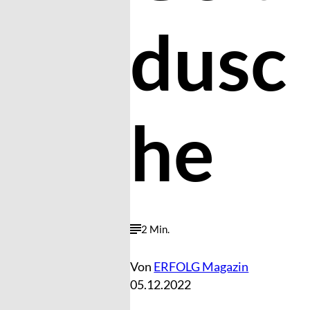
dusc
he
2 Min.
Von
ERFOLG Magazin
05.12.2022