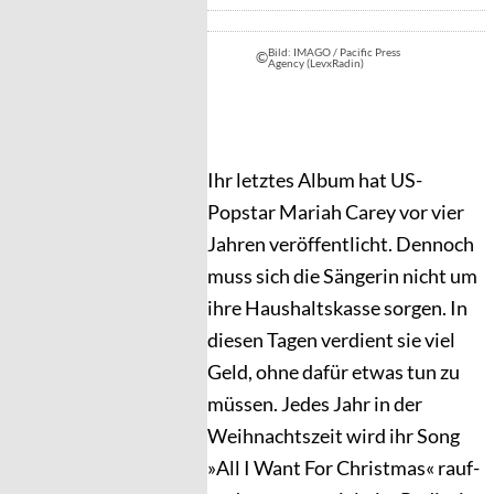
Bild: IMAGO / Pacific Press
©
Agency (LevxRadin)
Ihr letztes Album hat US-
Popstar Mariah Carey vor vier
Jahren veröffentlicht. Dennoch
muss sich die Sängerin nicht um
ihre Haushaltskasse sorgen. In
diesen Tagen verdient sie viel
Geld, ohne dafür etwas tun zu
müssen. Jedes Jahr in der
Weihnachtszeit wird ihr Song
»All I Want For Christmas« rauf-