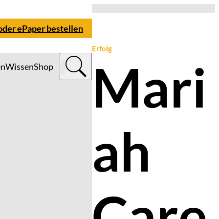
 oder ePaper bestellen
Erfolg
Mari
en
Wissen
Shop
ah
Care