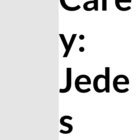
y:
Jede
s