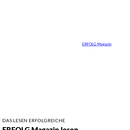
Yacht-Betrug auf
TikTok
Von
ERFOLG Magazin
26.05.2026
2 Min.
DAS LESEN ERFOLGREICHE
ERFOLG Magazin lesen