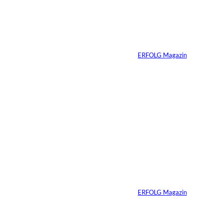
Vom
Immobilienwunsch
n:
zum tragfähigen
Finanzierungsplan
Von
ERFOLG Magazin
30.07.2026
6 Min.
Andreas Steindl;
©
IMAGO / Sven
Simon
Vom Kind zum
Konsumenten
Von
ERFOLG Magazin
09.07.2026