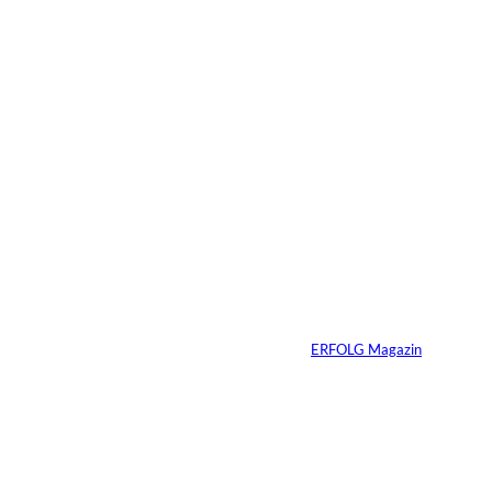
6 Min.
Warum Ihr
Unternehmen heute
schon verkaufsbereit
sein muss – auch
wenn Sie niemals
verkaufen wollen
Von
ERFOLG Magazin
06.07.2026
7 Min.