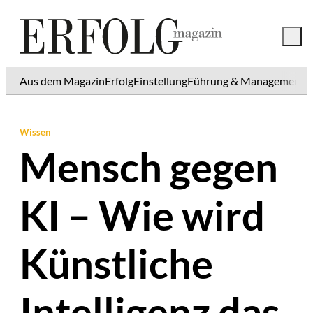
Aus dem Magazin
Erfolg
Einstellung
Führung & Management
K
Wissen
Mensch gegen
KI – Wie wird
Künstliche
Intelligenz das