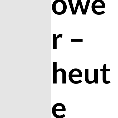
owe
r –
heut
e