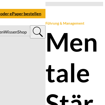
 oder ePaper bestellen
Führung & Management
Men
en
Wissen
Shop
tale
Stär