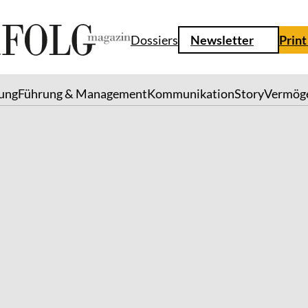
Dossiers
Newsletter
Print
lung
Führung & Management
Kommunikation
Story
Vermög