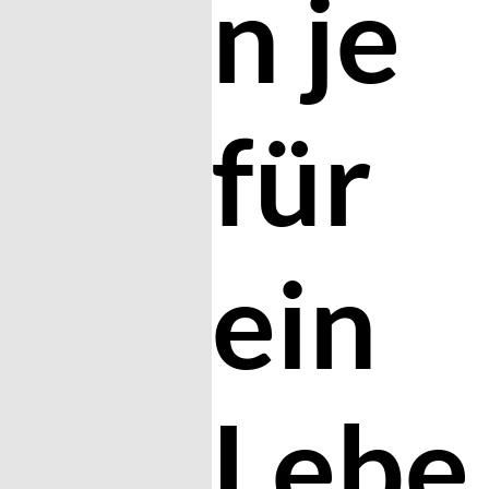
n je
für
ein
Lebe