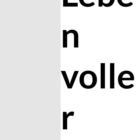
n
volle
r