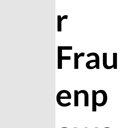
r
Frau
enp