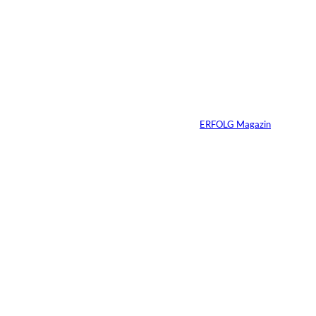
Andreas Steindl;
©
IMAGO / Sven
Simon
Vom Kind zum
Konsumenten
Von
ERFOLG Magazin
09.07.2026
6 Min.
Warum Ihr
Unternehmen heute
schon verkaufsbereit