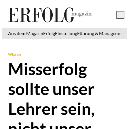
Aus dem Magazin
Erfolg
Einstellung
Führung & Management
K
Wissen
Misserfolg
sollte unser
Lehrer sein,
nicht unser