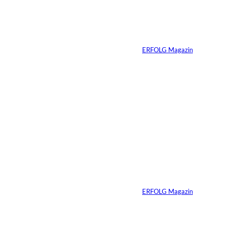
sein muss – auch
wenn Sie niemals
verkaufen wollen
Von
ERFOLG Magazin
06.07.2026
7 Min.
Yacht-Betrug auf
TikTok
Von
ERFOLG Magazin
26.05.2026