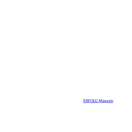
Das könnte
Sie auch
©
Tobias Epple
interessiere
Vom
Immobilienwunsch
n:
zum tragfähigen
Finanzierungsplan
Von
ERFOLG Magazin
30.07.2026
6 Min.