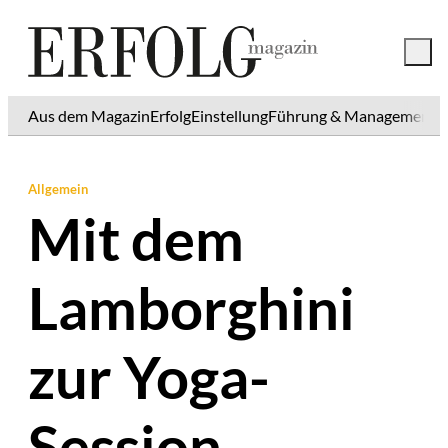
Aus dem Magazin
Erfolg
Einstellung
Führung & Management
K
Allgemein
Mit dem
Lamborghini
zur Yoga-
Session