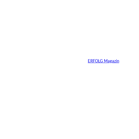
Sabrina Carpenter –
Wie man eine Marke
perfektioniert
Von
ERFOLG Magazin
21.03.2026
7 Min.
Wenn KI entscheidet,
wer sichtbar bleibt