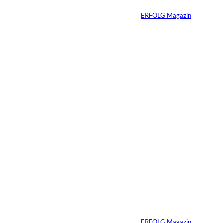
Von
ERFOLG Magazin
27.02.2026
2 Min.
Streaming-
Wettbewerb in
Deutschland
verschärft sich
deutlich –
Mittelgroße Anbieter
holen auf, Markt
fragmentiert sich
Von
ERFOLG Magazin