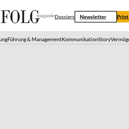
Dossiers
Newsletter
Print
lung
Führung & Management
Kommunikation
Story
Vermög