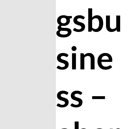
gsbu
sine
ss –