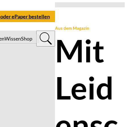
 oder ePaper bestellen
Aus dem Magazin
Mit
en
Wissen
Shop
Leid
ensc