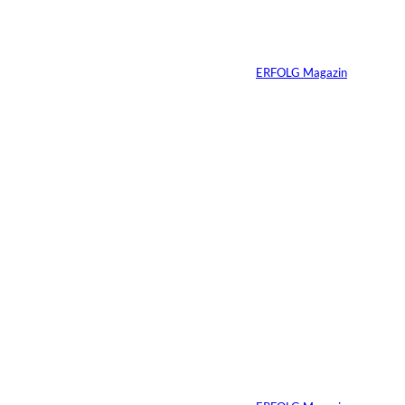
Vom Kind zum
Konsumenten
Von
ERFOLG Magazin
09.07.2026
6 Min.
Warum Ihr
Unternehmen heute
schon verkaufsbereit
sein muss – auch
wenn Sie niemals
verkaufen wollen