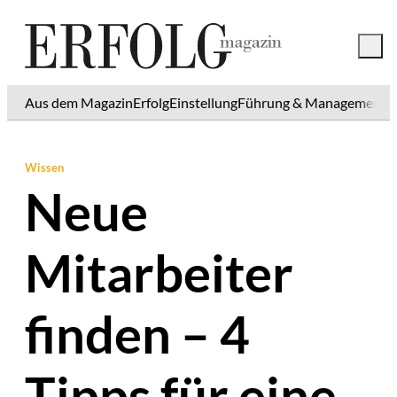
Aus dem Magazin
Erfolg
Einstellung
Führung & Management
K
Wissen
Neue
Mitarbeiter
finden – 4
Tipps für eine