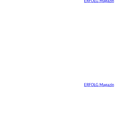
Von
ERFOLG Magazin
06.07.2026
7 Min.
Yacht-Betrug auf
TikTok
Von
ERFOLG Magazin
26.05.2026
2 Min.