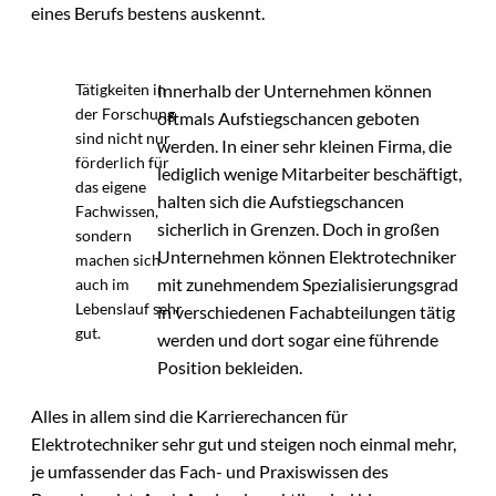
eines Berufs bestens auskennt.
Innerhalb der Unternehmen können
Tätigkeiten in
der Forschung
oftmals Aufstiegschancen geboten
sind nicht nur
werden. In einer sehr kleinen Firma, die
förderlich für
lediglich wenige Mitarbeiter beschäftigt,
das eigene
halten sich die Aufstiegschancen
Fachwissen,
sicherlich in Grenzen. Doch in großen
sondern
Unternehmen können Elektrotechniker
machen sich
mit zunehmendem Spezialisierungsgrad
auch im
Lebenslauf sehr
in verschiedenen Fachabteilungen tätig
gut.
werden und dort sogar eine führende
Position bekleiden.
Alles in allem sind die Karrierechancen für
Elektrotechniker sehr gut und steigen noch einmal mehr,
je umfassender das Fach- und Praxiswissen des