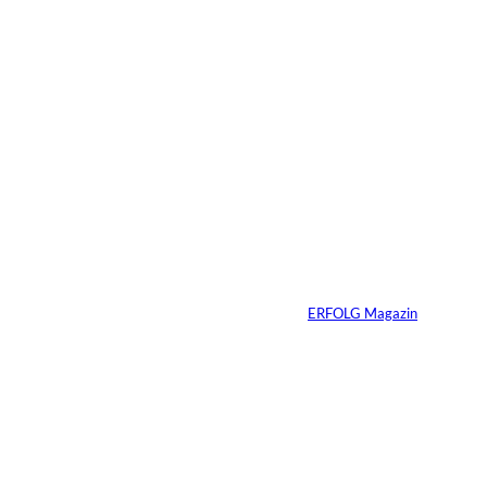
6 Min.
Warum Ihr
Unternehmen heute
schon verkaufsbereit
sein muss – auch
wenn Sie niemals
verkaufen wollen
Von
ERFOLG Magazin
06.07.2026
7 Min.