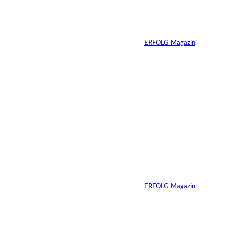
n:
zum tragfähigen
Finanzierungsplan
Von
ERFOLG Magazin
30.07.2026
6 Min.
Andreas Steindl;
©
IMAGO / Sven
Simon
Vom Kind zum
Konsumenten
Von
ERFOLG Magazin
09.07.2026