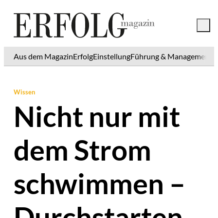
Aus dem Magazin
Erfolg
Einstellung
Führung & Management
K
Wissen
Nicht nur mit
dem Strom
schwimmen –
Durchstarten