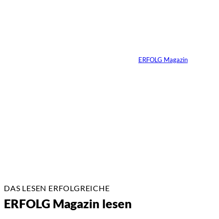
Yacht-Betrug auf
TikTok
Von
ERFOLG Magazin
26.05.2026
2 Min.
DAS LESEN ERFOLGREICHE
ERFOLG Magazin lesen