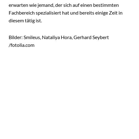
erwarten wie jemand, der sich auf einen bestimmten
Fachbereich spezialisiert hat und bereits einige Zeit in
diesem tätig ist.
Bilder: Smileus, Nataliya Hora, Gerhard Seybert
/fotolia.com
Das könnte
Sie auch
©
Tobias Epple
interessiere
Vom
Immobilienwunsch