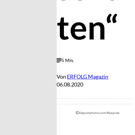
ten“
5 Min.
Von
ERFOLG Magazin
06.08.2020
©
Depositphotos.com/Rawpixel