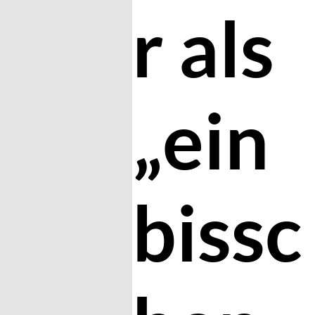
r als
„ein
bissc