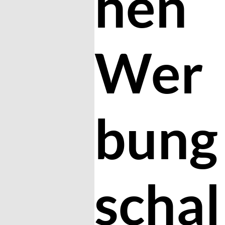
hen
Wer
bung
schal