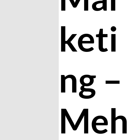
keti
ng –
Meh