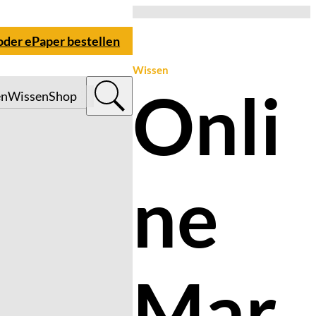
 oder ePaper bestellen
Wissen
Onli
en
Wissen
Shop
ne
Mar