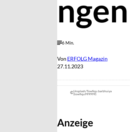
ngen
6 Min.
Von
ERFOLG Magazin
27.11.2023
Unsplash/Towfiqu barbhuiya
©
(towfiqu999999)
Anzeige