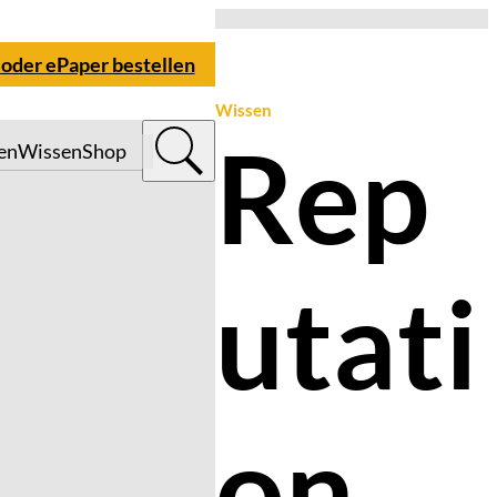
 oder ePaper bestellen
Wissen
Rep
en
Wissen
Shop
utati
on