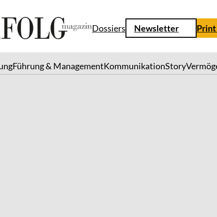
Dossiers
Newsletter
Print
lung
Führung & Management
Kommunikation
Story
Vermög