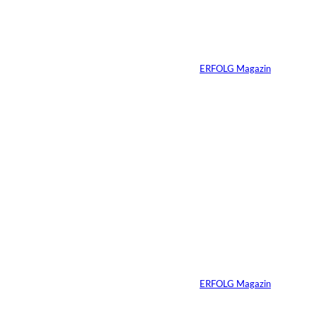
interessiere
Zhang Yiming: Der
unsichtbare Tech-
n:
Milliardär
Von
ERFOLG Magazin
11.07.2026
1 Min.
IMAGO /
©
Bestimage (Oliver
Borde)
Nicole Kidman:
Erfolg ohne
Komfortzone
Von
ERFOLG Magazin
10.07.2026