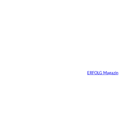
2 Min.
Ein Jahrzehnt
ERFOLG Magazin
Von
ERFOLG Magazin
03.07.2026
2 Min.