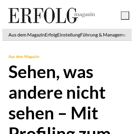
Aus dem Magazin
Erfolg
Einstellung
Führung & Management
K
Aus dem Magazin
Sehen, was
andere nicht
sehen – Mit
Profiling zum