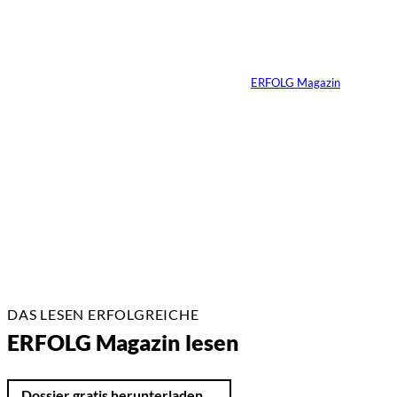
Die
unausgesprochenen
Regeln der Macht
Von
ERFOLG Magazin
02.07.2026
2 Min.
DAS LESEN ERFOLGREICHE
ERFOLG Magazin lesen
Dossier gratis herunterladen