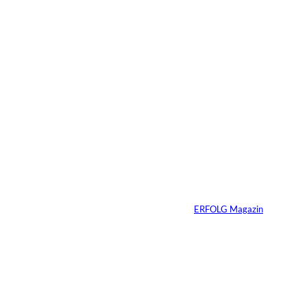
Das könnte
Sie auch
©
Productiontotal.com
interessiere
Mit Disziplin zum
Erfolg
n:
Von
ERFOLG Magazin
05.08.2026
6 Min.