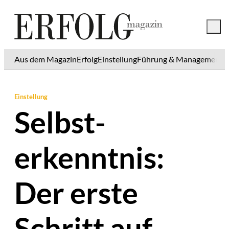
Aus dem Magazin
Erfolg
Einstellung
Führung & Management
K
Einstellung
Selbst­
erkenntnis:
Der erste
Schritt auf