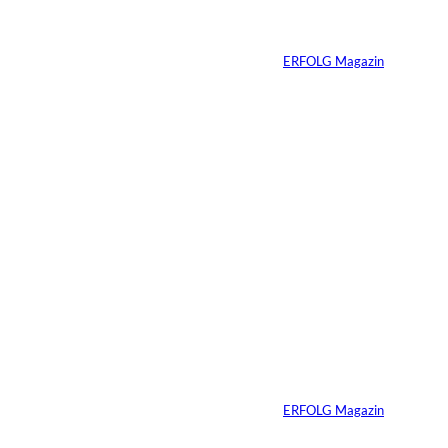
ung verändert
Von
ERFOLG Magazin
23.07.2026
4 Min.
Depositphotos/Connect
©
Images
Erfolg hat Zukunft:
Warum Prävention
zum neuen
Unternehmer-
Mindset wird
Von
ERFOLG Magazin