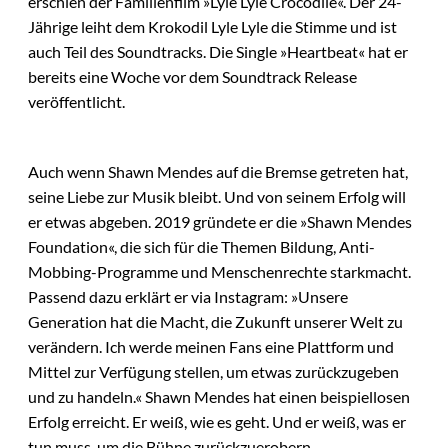
erschien der Familienfilm »Lyle Lyle Crocodile«. Der 24-
Jährige leiht dem Krokodil Lyle Lyle die Stimme und ist
auch Teil des Soundtracks. Die Single »Heartbeat« hat er
bereits eine Woche vor dem Soundtrack Release
veröffentlicht.
Auch wenn Shawn Mendes auf die Bremse getreten hat,
seine Liebe zur Musik bleibt. Und von seinem Erfolg will
er etwas abgeben. 2019 gründete er die »Shawn Mendes
Foundation«, die sich für die Themen Bildung, Anti-
Mobbing-Programme und Menschenrechte starkmacht.
Passend dazu erklärt er via Instagram: »Unsere
Generation hat die Macht, die Zukunft unserer Welt zu
verändern. Ich werde meinen Fans eine Plattform und
Mittel zur Verfügung stellen, um etwas zurückzugeben
und zu handeln.« Shawn Mendes hat einen beispiellosen
Erfolg erreicht. Er weiß, wie es geht. Und er weiß, was er
tun muss, um die Bühne zurückzuerobern.