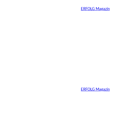
Von
ERFOLG Magazin
01.08.2026
11 Min.
IMAGO_ZUMA
©
Press Wire
Travis Kelce: Mehr
als nur Mr. Swift
Von
ERFOLG Magazin
27.07.2026
5 Min.