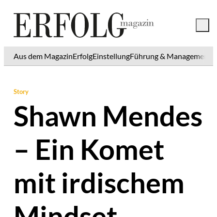
Aus dem Magazin
Erfolg
Einstellung
Führung & Management
K
Story
Shawn Mendes
– Ein Komet
mit irdischem
Mindset