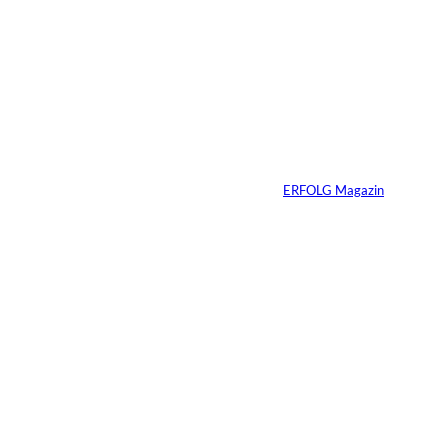
©
Inka Englisch
Carmen Mayer:
»Geld zu verstehen,
hat mein Leben
verändert«
Von
ERFOLG Magazin
24.07.2026
7 Min.