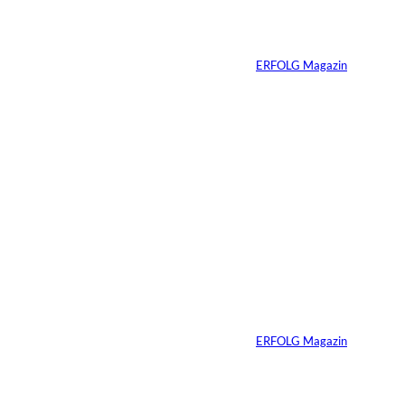
Vom Dorfacker zur
Weltmarke
Von
ERFOLG Magazin
29.07.2026
6 Min.
©
Marc Conzelmann
Ralf Schumacher:
Von der Rennstrecke
ins Business
Von
ERFOLG Magazin
22.07.2026