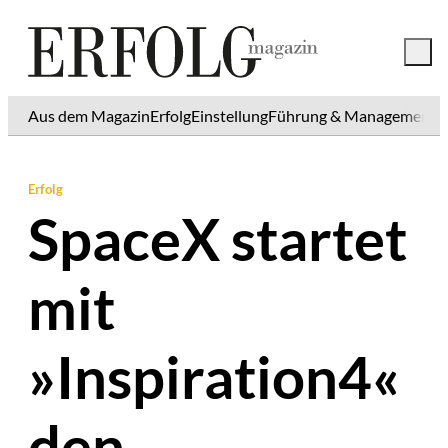
Aus dem Magazin
Erfolg
Einstellung
Führung & Management
K
Erfolg
SpaceX startet
mit
»Inspiration4«
den