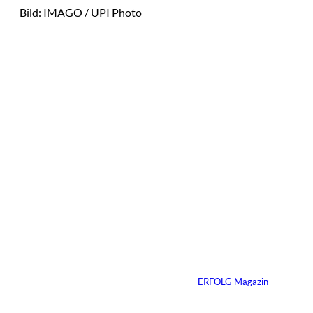
Bild: IMAGO / UPI Photo
Das könnte
Sie auch
IMAGO / Image
©
Press Agency
interessiere
Ariana Grande zieht
eine Grenze: Erfolg
n:
braucht keine
ständige Sichtbarkeit
Von
ERFOLG Magazin
05.08.2026