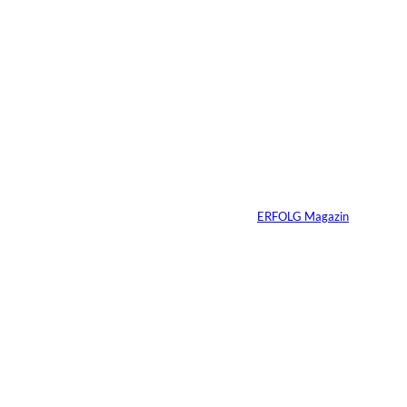
5 Min.
IMAGO / Anadolu
©
Agency
Ein Mikrofon, 82
Millionen Dollar
Von
ERFOLG Magazin
04.08.2026
5 Min.
IMAGO / Dirk
©
Jacobs