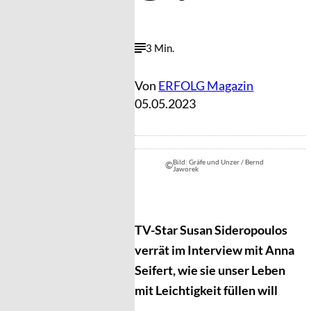
3 Min.
Von
ERFOLG Magazin
05.05.2023
Bild: Gräfe und Unzer / Bernd
©
Jaworek
TV-Star Susan Sideropoulos
verrät im Interview mit Anna
Seifert, wie sie unser Leben
mit Leichtigkeit füllen will