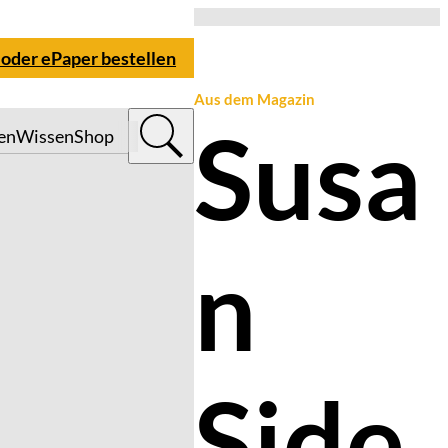
 oder ePaper bestellen
Aus dem Magazin
Susa
en
Wissen
Shop
n
Side