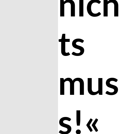
nich
ts
mus
s!«