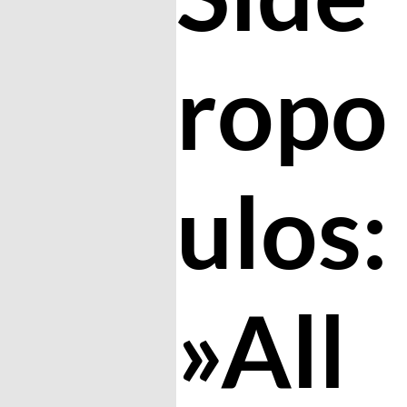
ropo
ulos:
»All