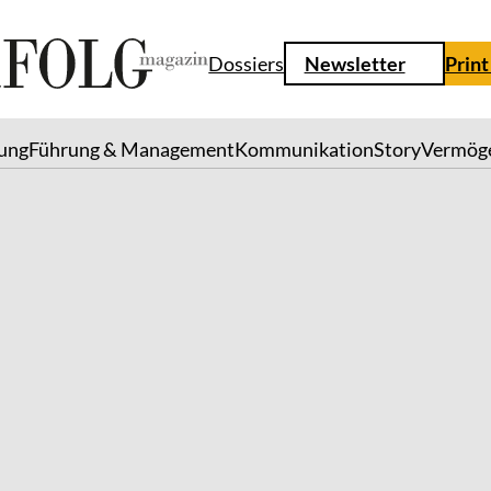
Dossiers
Newsletter
Print
lung
Führung & Management
Kommunikation
Story
Vermög