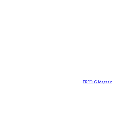
5 Min.
©
Inka Englisch
Carmen Mayer:
»Geld zu verstehen,
hat mein Leben
verändert«
Von
ERFOLG Magazin
24.07.2026
7 Min.