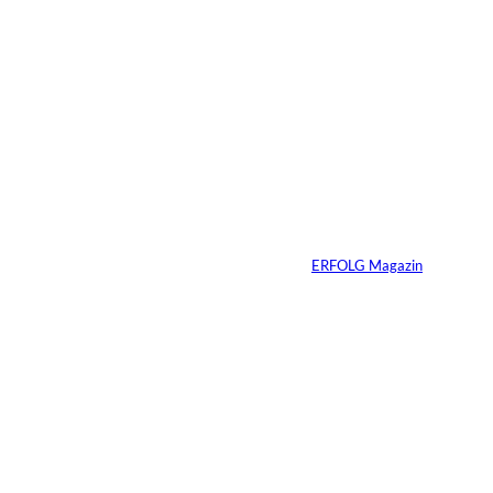
Das könnte
Sie auch
©
Stefan G. Richter
interessiere
Netzwerke schaden
nur dem, der keines
n:
hat
Von
ERFOLG Magazin
04.08.2026
5 Min.
IMAGO / BREUEL -
©
BILD