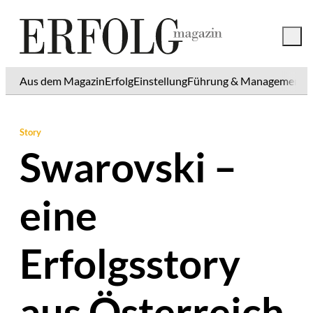
Aus dem Magazin
Erfolg
Einstellung
Führung & Management
K
Story
Swarovski –
eine
Erfolgsstory
aus Österreich