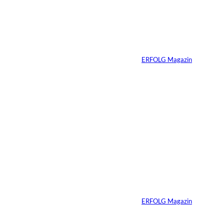
Haltung hat einen
Preis: Boy George
verliert seine West-
End-Rolle
Von
ERFOLG Magazin
01.08.2026
11 Min.
IMAGO_ZUMA
©
Press Wire
Travis Kelce: Mehr
als nur Mr. Swift
Von
ERFOLG Magazin
27.07.2026